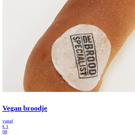
Vegan broodje
vanaf
€
1
98