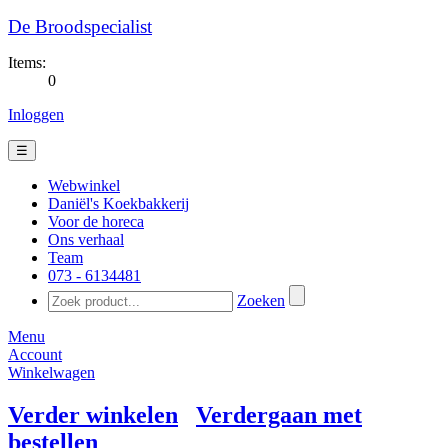
De Broodspecialist
Items:
0
Inloggen
☰
Webwinkel
Daniël's Koekbakkerij
Voor de horeca
Ons verhaal
Team
073 - 6134481​
Zoeken
Menu
Account
Winkelwagen
Verder winkelen
Verdergaan met
bestellen