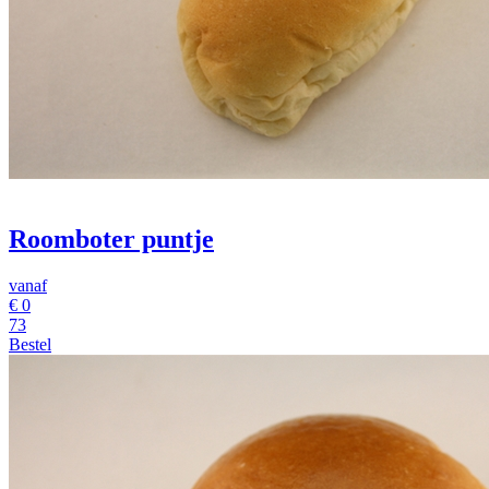
Roomboter puntje
vanaf
€
0
73
Bestel