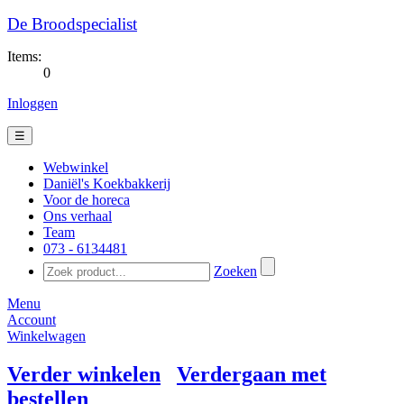
De Broodspecialist
Items:
0
Inloggen
☰
Webwinkel
Daniël's Koekbakkerij
Voor de horeca
Ons verhaal
Team
073 - 6134481​
Zoeken
Menu
Account
Winkelwagen
Verder winkelen
Verdergaan met
bestellen