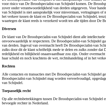
voor risico van De Broodspecialist-van Schijndel komen. De Broodspec
zover onder verantwoordelijkheid van derden uitgegeven. Voor hande
van Schijndel is niet aansprakelijk voor misverstaan, vertragingen o
het verkeer tussen de klant en De Broodspecialist-van Schijndel, ten
waartegen de klant reeds is verzekerd wordt ten alle tijden door De Br
Diversen
De klant van De Broodspecialist-van Schijndel dient alle intellectuel
onvoorwaardelijk te respecteren. De Broodspecialist-van Schijndel ga
van derden. Ingeval van overmacht heeft De Broodspecialist-van Schijn
zulks door dit de klant schriftelijk mede te delen en zulks zonder da
redelijkheid en billijkheid onaanvaardbaar zou zijn. Onder overmacht 
haar schuld en noch krachtens de wet, rechtshandeling of in het verk
Rechten
Alle contacten en transacties met De Broodspecialist-van Schijndel g
Broodspecialist-van Schijndel mag worden verveelvoudigd, opgeslage
van Schijndel.
Toepasselijk recht
Op alle rechtsbetrekkingen tussen De Broodspecialist-van Schijndel en
bevoegde rechter in Nederland.