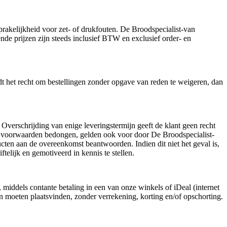
prakelijkheid voor zet- of drukfouten. De Broodspecialist-van
ende prijzen zijn steeds inclusief BTW en exclusief order- en
udt het recht om bestellingen zonder opgave van reden te weigeren, dan
. Overschrijding van enige leveringstermijn geeft de klant geen recht
ze voorwaarden bedongen, gelden ook voor door De Broodspecialist-
cten aan de overeenkomst beantwoorden. Indien dit niet het geval is,
telijk en gemotiveerd in kennis te stellen.
 middels contante betaling in een van onze winkels of iDeal (internet
gen moeten plaatsvinden, zonder verrekening, korting en/of opschorting.