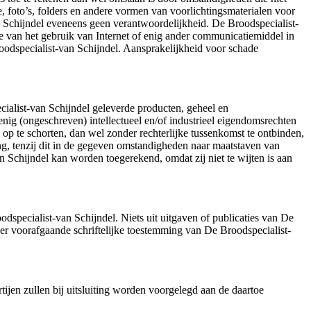
, foto’s, folders en andere vormen van voorlichtingsmaterialen voor
 Schijndel eveneens geen verantwoordelijkheid. De Broodspecialist-
ge van het gebruik van Internet of enig ander communicatiemiddel in
roodspecialist-van Schijndel. Aansprakelijkheid voor schade
cialist-van Schijndel geleverde producten, geheel en
nig (ongeschreven) intellectueel en/of industrieel eigendomsrechten
 op te schorten, dan wel zonder rechterlijke tussenkomst te ontbinden,
ing, tenzij dit in de gegeven omstandigheden naar maatstaven van
n Schijndel kan worden toegerekend, omdat zij niet te wijten is aan
specialist-van Schijndel. Niets uit uitgaven of publicaties van De
r voorafgaande schriftelijke toestemming van De Broodspecialist-
tijen zullen bij uitsluiting worden voorgelegd aan de daartoe