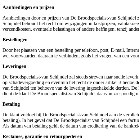
Aanbiedingen en prijzen
Aanbiedingen door en prijzen van De Broodspecialist-van Schijndel zi
Schijndel behoudt het recht om wijzigingen in kostprijzen, valutakoers
verzendkosten, eventuele belastingen of andere heffingen, tenzij ande
Bestellingen
Door het plaatsen van een bestelling per telefoon, post, E-mail, Inte
wel voorwaarden daaraan te verbinden, zoals het vragen van een vooru
Leveringen
De Broodspecialist-van Schijndel zal steeds streven naar snelle leverin
op schadevergoeding en evenmin het recht de onder artikel 3 bedoeld
van Schijndel ten behoeve van de levering ingeschakelde derden. De k
dient de klant De Broodspecialist-van Schijndel daarvan zo spoedig mog
Betaling
De klant voldoet bij De Broodspecialist-van Schijndel aan de verplich
betaling). In het geval dat De Broodspecialist-van Schijndel een factu
Als datum van betaling geldt de datum van creditering van de bankre
Reclames, garantie en retourgoederen