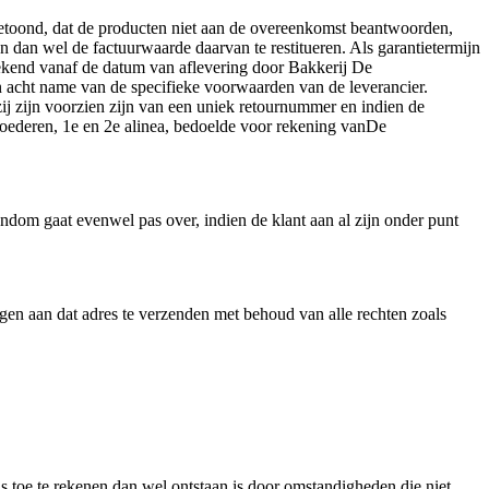
ngetoond, dat de producten niet aan de overeenkomst beantwoorden,
 dan wel de factuurwaarde daarvan te restitueren. Als garantietermijn
rekend vanaf de datum van aflevering door Bakkerij De
in acht name van de specifieke voorwaarden van de leverancier.
zij zijn voorzien zijn van een uniek retournummer en indien de
goederen, 1e en 2e alinea, bedoelde voor rekening vanDe
endom gaat evenwel pas over, indien de klant aan al zijn onder punt
ngen aan dat adres te verzenden met behoud van alle rechten zoals
is toe te rekenen dan wel ontstaan is door omstandigheden die niet