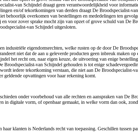
ialist-van Schijndel draagt geen verantwoordelijkheid voor informatie
lingen en/of tekortkomingen van derden draagt De Broodspecialist-van
f niet behoorlijk overkomen van bestellingen en mededelingen ten gevol
zij en voor zover sprake mocht zijn van opzet of grove schuld van De B
oodspecialist-van Schijndel uitgesloten.
e en industriële eigendomsrechten, welke rusten op de door De Broodspe
randeert niet dat de aan u geleverde producten geen inbreuk maken op e
del het recht om, naar eigen keuze, de uitvoering van enige bestelling
t De Broodspecialist-van Schijndel gehouden is tot enige schadevergoed
wordt iedere tekortkoming verstaan, die niet aan De Broodspecialist-va
eer geldende opvattingen voor haar rekening komt.
eschieden onder voorbehoud van alle rechten en aanspraken van De Brood
n in digitale vorm, of openbaar gemaakt, in welke vorm dan ook, zonde
 haar klanten is Nederlands recht van toepassing. Geschillen tussen par