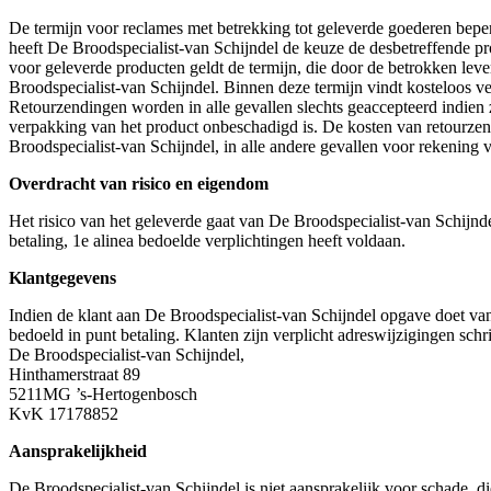
De termijn voor reclames met betrekking tot geleverde goederen beper
heeft De Broodspecialist-van Schijndel de keuze de desbetreffende pr
voor geleverde producten geldt de termijn, die door de betrokken le
Broodspecialist-van Schijndel. Binnen deze termijn vindt kosteloos v
Retourzendingen worden in alle gevallen slechts geaccepteerd indien z
verpakking van het product onbeschadigd is. De kosten van retourzen
Broodspecialist-van Schijndel, in alle andere gevallen voor rekening v
Overdracht van risico en eigendom
Het risico van het geleverde gaat van De Broodspecialist-van Schijnde
betaling, 1e alinea bedoelde verplichtingen heeft voldaan.
Klantgegevens
Indien de klant aan De Broodspecialist-van Schijndel opgave doet van 
bedoeld in punt betaling. Klanten zijn verplicht adreswijzigingen schri
De Broodspecialist-van Schijndel,
Hinthamerstraat 89
5211MG ’s-Hertogenbosch
KvK 17178852
Aansprakelijkheid
De Broodspecialist-van Schijndel is niet aansprakelijk voor schade, d