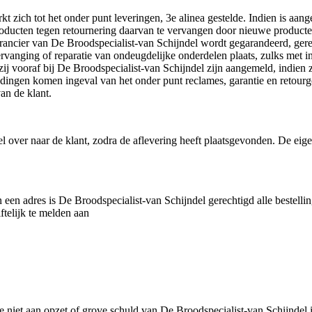
kt zich tot het onder punt leveringen, 3e alinea gestelde. Indien is aa
oducten tegen retournering daarvan te vervangen door nieuwe producten
verancier van De Broodspecialist-van Schijndel wordt gegarandeerd, ge
ervanging of reparatie van ondeugdelijke onderdelen plaats, zulks met 
ij vooraf bij De Broodspecialist-van Schijndel zijn aangemeld, indien 
dingen komen ingeval van het onder punt reclames, garantie en retour
an de klant.
l over naar de klant, zodra de aflevering heeft plaatsgevonden. De eig
een adres is De Broodspecialist-van Schijndel gerechtigd alle bestelli
ftelijk te melden aan
ie niet aan opzet of grove schuld van De Broodspecialist-van Schijndel 