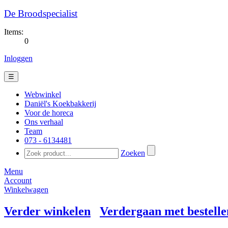
De Broodspecialist
Items:
0
Inloggen
☰
Webwinkel
Daniël's Koekbakkerij
Voor de horeca
Ons verhaal
Team
073 - 6134481​
Zoeken
Menu
Account
Winkelwagen
Verder winkelen
Verdergaan met bestelle