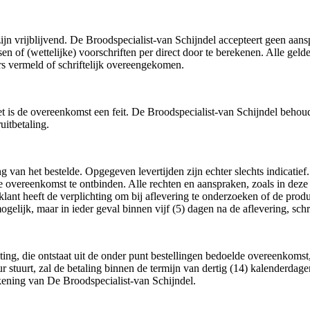
jn vrijblijvend. De Broodspecialist-van Schijndel accepteert geen aans
en of (wettelijke) voorschriften per direct door te berekenen. Alle geld
rs vermeld of schriftelijk overeengekomen.
rnet is de overeenkomst een feit. De Broodspecialist-van Schijndel beho
itbetaling.
g van het bestelde. Opgegeven levertijden zijn echter slechts indicatief
e overeenkomst te ontbinden. Alle rechten en aanspraken, zoals in de
lant heeft de verplichting om bij aflevering te onderzoeken of de produ
elijk, maar in ieder geval binnen vijf (5) dagen na de aflevering, schrif
ting, die ontstaat uit de onder punt bestellingen bedoelde overeenkomst,
ur stuurt, zal de betaling binnen de termijn van dertig (14) kalenderda
kening van De Broodspecialist-van Schijndel.