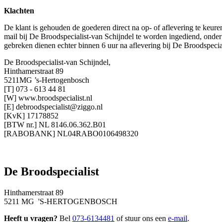
Klachten
De klant is gehouden de goederen direct na op- of aflevering te keuren.
mail bij De Broodspecialist-van Schijndel te worden ingediend, onder
gebreken dienen echter binnen 6 uur na aflevering bij De Broodspecial
De Broodspecialist-van Schijndel,
Hinthamerstraat 89
5211MG ’s-Hertogenbosch
[T] 073 - 613 44 81
[W] www.broodspecialist.nl
[E] debroodspecialist@ziggo.nl
[KvK] 17178852
[BTW nr.] NL 8146.06.362.B01
[RABOBANK] NL04RABO0106498320
De Broodspecialist
Hinthamerstraat 89
5211 MG 'S-HERTOGENBOSCH
Heeft u vragen?
Bel
073-6134481
of stuur ons een
e-mail
.