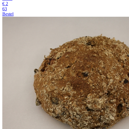
€
2
63
Bestel