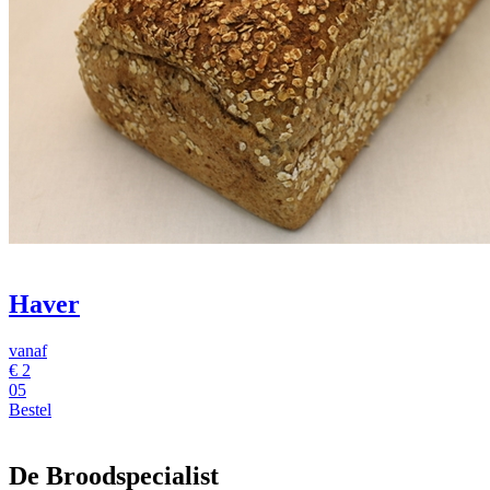
Haver
vanaf
€
2
05
Bestel
De Broodspecialist