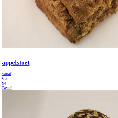
appelstoet
vanaf
€
3
94
Bestel