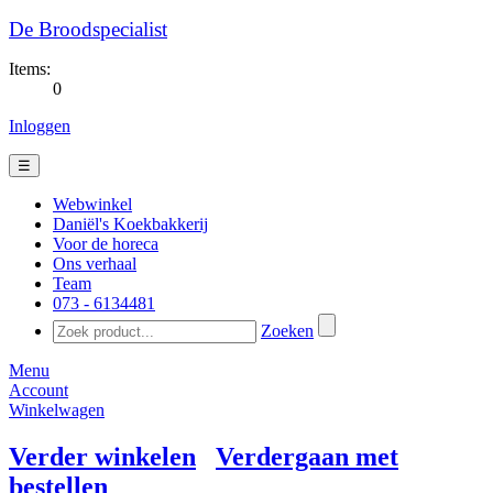
De Broodspecialist
Items:
0
Inloggen
☰
Webwinkel
Daniël's Koekbakkerij
Voor de horeca
Ons verhaal
Team
073 - 6134481​
Zoeken
Menu
Account
Winkelwagen
Verder winkelen
Verdergaan met
bestellen